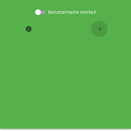
Benutzername merken
info
arrow_forward